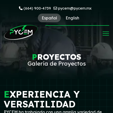
(664) 900-4739
pycem@pycem.mx
Español
English
P
ROYECTOS
Galería de Proyectos
E
XPERIENCIA Y
VERSATILIDAD
PYCEM ha trabajado con una amplia variedad de