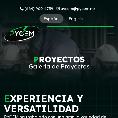
(664) 900-4739
pycem@pycem.mx
Español
English
P
ROYECTOS
Galería de Proyectos
E
XPERIENCIA Y
VERSATILIDAD
PYCEM ha trabajado con una amplia variedad de