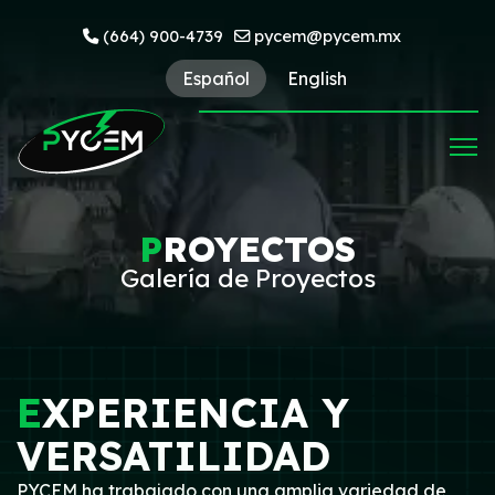
(664) 900-4739
pycem@pycem.mx
Español
English
P
ROYECTOS
Galería de Proyectos
E
XPERIENCIA Y
VERSATILIDAD
PYCEM ha trabajado con una amplia variedad de