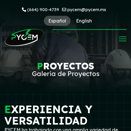
(664) 900-4739
pycem@pycem.mx
Español
English
P
ROYECTOS
Galería de Proyectos
E
XPERIENCIA Y
VERSATILIDAD
PYCEM ha trabajado con una amplia variedad de