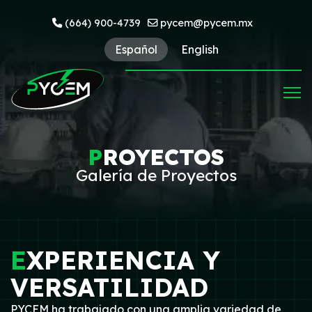
(664) 900-4739
pycem@pycem.mx
Español
English
P
ROYECTOS
Galería de Proyectos
E
XPERIENCIA Y
VERSATILIDAD
PYCEM ha trabajado con una amplia variedad de