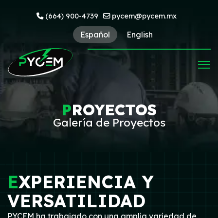
(664) 900-4739
pycem@pycem.mx
Español
English
P
ROYECTOS
Galería de Proyectos
E
XPERIENCIA Y
VERSATILIDAD
PYCEM ha trabajado con una amplia variedad de